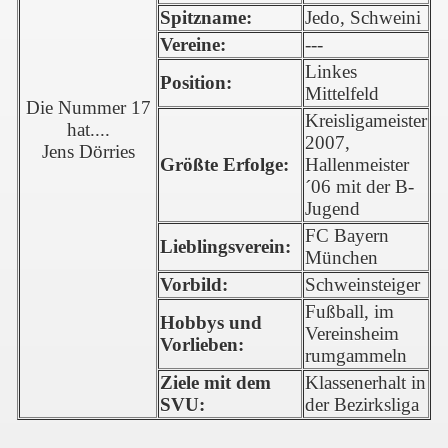
Spitzname:
Jedo, Schweini
Vereine:
---
Linkes
Position:
Mittelfeld
Die Nummer 17
Kreisligameister
hat....
2007,
Jens Dörries
Größte Erfolge:
Hallenmeister
´06 mit der B-
Jugend
FC Bayern
Lieblingsverein:
München
Vorbild:
Schweinsteiger
Fußball, im
Hobbys und
Vereinsheim
Vorlieben:
rumgammeln
Ziele mit dem
Klassenerhalt in
SVU:
der Bezirksliga