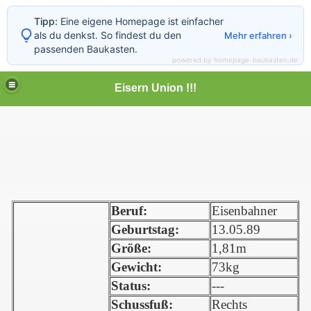
Tipp:
Eine eigene Homepage ist einfacher
als du denkst. So findest du den
Mehr erfahren ›
passenden Baukasten.
powered by homepage-baukasten.de
Eisern Union !!!
Beruf:
Eisenbahner
Geburtstag:
13.05.89
Größe:
1,81m
Gewicht:
73kg
Status:
---
Schussfuß:
Rechts