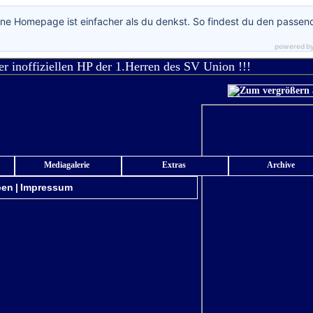
ne Homepage ist einfacher als du denkst. So findest du den passen
powered b
r inoffiziellen HP der 1.Herren des SV Union !!!
Mediagalerie
Extras
Archive
ben
|
Impressum