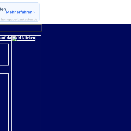
den
Mehr erfahren ›
y homepage-baukasten.de