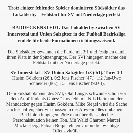
Trotz einiger fehlender Spieler dominieren Südstädter das
Lokalderby – Fehlstart für SV mit Niederlage perfekt
BADDECKENSTEDT. Das Lokalderby zwischen SV
Innerstetal und Union Salzgitter in der Fußball Bezirksliga
endete für beide Formationen richtungsweisend.
Die Südstädter gewannen die Partie mit 3:1 und festigten damit
ihren Platz in der Spitzengruppe. Der SVI hingegen machte den
Fehlstart mit der Niederlage perfekt.
SV Innerstetal – SV Union Salzgitter 1:3 (0:1). Tore:
0:1
Hasim Gökdem (26.), 0:2 Jens Fischer (47.), 1:2 Jan-Uwe
Schneider (86.), 1:3 Jens Fischer (90+3).
Dem Fußballobmann des SVI, Olaf Lange, schwante schon vor
dem Anpfiff nichts Gutes: "Uns fehlt mit Nils Hartmann der
Manndecker gegen Hasim Gökdem. Mike Siegel wird die Sache
auch schaffen, aber wir müssen in der Abwehr alles umbauen."
Bei Union hingegen hörte man über die schlechte
Personalsituation keinen Ton. Mit Walid Charour, Marcel
Muckelsberg, Fabian Borgs fehlten Union drei wichtige
Offensivkräfte.