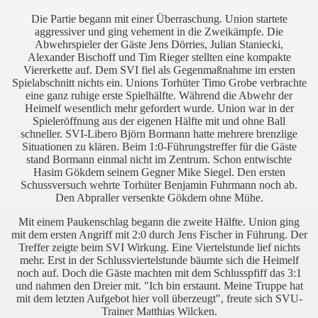
Die Partie begann mit einer Überraschung. Union startete
aggressiver und ging vehement in die Zweikämpfe. Die
Abwehrspieler der Gäste Jens Dörries, Julian Staniecki,
Alexander Bischoff und Tim Rieger stellten eine kompakte
Viererkette auf. Dem SVI fiel als Gegenmaßnahme im ersten
Spielabschnitt nichts ein. Unions Torhüter Timo Grobe verbrachte
eine ganz ruhige erste Spielhälfte. Während die Abwehr der
Heimelf wesentlich mehr gefordert wurde. Union war in der
Spieleröffnung aus der eigenen Hälfte mit und ohne Ball
schneller. SVI-Libero Björn Bormann hatte mehrere brenzlige
Situationen zu klären. Beim 1:0-Führungstreffer für die Gäste
stand Bormann einmal nicht im Zentrum. Schon entwischte
Hasim Gökdem seinem Gegner Mike Siegel. Den ersten
Schussversuch wehrte Torhüter Benjamin Fuhrmann noch ab.
Den Abpraller versenkte Gökdem ohne Mühe.
Mit einem Paukenschlag begann die zweite Hälfte. Union ging
mit dem ersten Angriff mit 2:0 durch Jens Fischer in Führung. Der
Treffer zeigte beim SVI Wirkung. Eine Viertelstunde lief nichts
mehr. Erst in der Schlussviertelstunde bäumte sich die Heimelf
noch auf. Doch die Gäste machten mit dem Schlusspfiff das 3:1
und nahmen den Dreier mit. "Ich bin erstaunt. Meine Truppe hat
mit dem letzten Aufgebot hier voll überzeugt", freute sich SVU-
Trainer Matthias Wilcken.